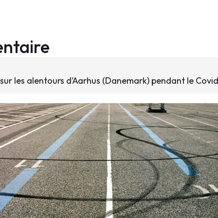
ntaire
e sur les alentours d’Aarhus (Danemark) pendant le Covid